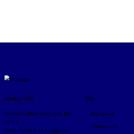
Merkez Ofis
Site
İçerenköy Mah. Umut Sok. No:
Ana Sayfa
10-12
Hakkımızda
Quick Tower K:16 İç Kapı No: