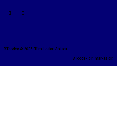
BTcodex © 2025. Tüm Hakları Saklıdır.
BTcodex bir
markasıdır.