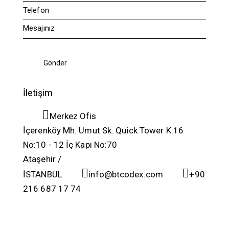
İletişim
Merkez Ofis
İçerenköy Mh. Umut Sk. Quick Tower K:16
No:10 - 12 İç Kapı No:70
Ataşehir /
İSTANBUL
info@btcodex.com
+90
216 687 17 74