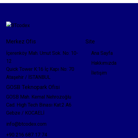
Merkez Ofis
Site
İçerenköy Mah. Umut Sok. No: 10-
Ana Sayfa
12
Hakkımızda
Quick Tower K:16 İç Kapı No: 70
İletişim
Ataşehir / İSTANBUL
GOSB Teknopark Ofisi
GOSB Mah. Kemal Nehrozoğlu
Cad. High Tech Binası Kat:2 A6
Gebze / KOCAELİ
info@btcodex.com
+90 216 687 17 74