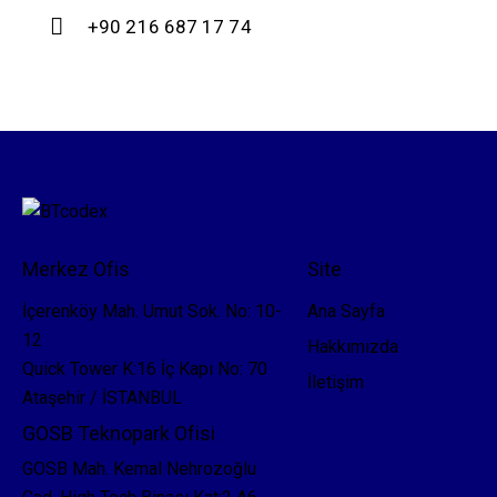
+90 216 687 17 74
Merkez Ofis
Site
İçerenköy Mah. Umut Sok. No: 10-
Ana Sayfa
12
Hakkımızda
Quick Tower K:16 İç Kapı No: 70
İletişim
Ataşehir / İSTANBUL
GOSB Teknopark Ofisi
GOSB Mah. Kemal Nehrozoğlu