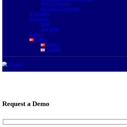
Mobil Çözümler
eBA Süreç Geliştirme
İş Ortaklığı
Kaynaklar
Blog
Duyurular
İletişim
Türkçe
Türkçe
English
Request a Demo