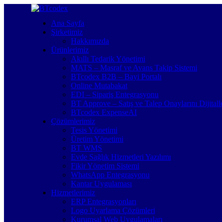
Ana Sayfa
Şirketimiz
Hakkımızda
Ürünlerimiz
Akıllı Tedarik Yönetimi
MATS – Masraf ve Avans Takip Sistemi
BTcodex B2B – Bayi Portalı
Online Mutabakat
EDI – Sipariş Entegrasyonu
BT Approve – Satış ve Talep Onaylarını Dijitalle
BTcodex ExpenseAI
Çözümlerimiz
Tesis Yönetimi
Üretim Yönetimi
BT WMS
Evde Sağlık Hizmetleri Yazılımı
Fikir Yönetim Sistemi
WhatsApp Entegrasyonu
Kantar Uygulaması
Hizmetlerimiz
ERP Entegrasyonları
Logo Uyarlama Çözümleri
Kurumsal Web Uygulamaları