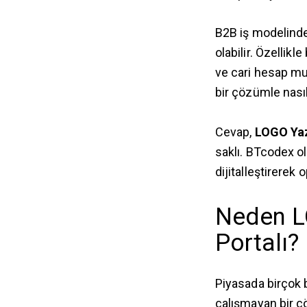
B2B iş modelinde
olabilir. Özellikl
ve cari hesap mut
bir çözümle nasıl
Cevap,
LOGO Yaz
saklı. BTcodex ol
dijitalleştirerek 
Neden L
Portalı?
Piyasada birçok 
çalışmayan bir ç