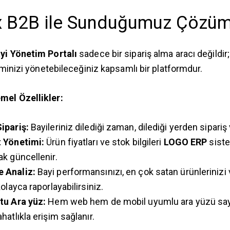
 B2B ile Sunduğumuz Çözü
i Yönetim Portalı
sadece bir sipariş alma aracı değildir;
iminizi yönetebileceğiniz kapsamlı bir platformdur.
el Özellikler:
ipariş:
Bayileriniz dilediği zaman, dilediği yerden sipariş v
t Yönetimi:
Ürün fiyatları ve stok bilgileri
LOGO ERP
sist
ak güncellenir.
 Analiz:
Bayi performansınızı, en çok satan ürünlerinizi 
kolayca raporlayabilirsiniz.
tu Ara yüz:
Hem web hem de mobil uyumlu ara yüzü sa
hatlıkla erişim sağlanır.