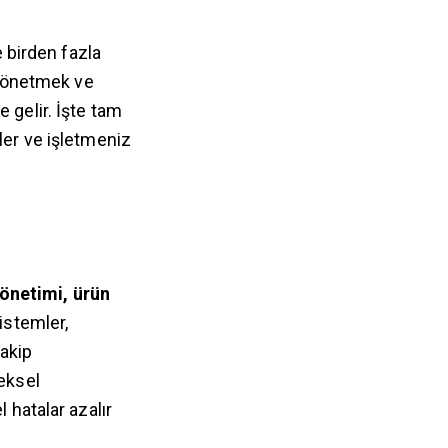
e birden fazla
i yönetmek ve
 gelir. İşte tam
ler ve işletmeniz
yönetimi, ürün
istemler,
takip
neksel
 hatalar azalır