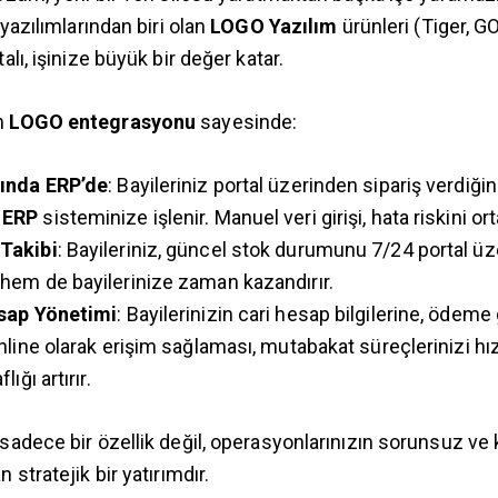
 yazılımlarından biri olan
LOGO Yazılım
ürünleri (Tiger, GO)
alı, işinize büyük bir değer katar.
in
LOGO entegrasyonu
sayesinde:
nında ERP’de
: Bayileriniz portal üzerinden sipariş verdiğin
 ERP
sisteminize işlenir. Manuel veri girişi, hata riskini ort
Takibi
: Bayileriniz, güncel stok durumunu 7/24 portal üze
hem de bayilerinize zaman kazandırır.
esap Yönetimi
: Bayilerinizin cari hesap bilgilerine, ödem
online olarak erişim sağlaması, mutabakat süreçlerinizi hız
lığı artırır.
sadece bir özellik değil, operasyonlarınızın sorunsuz ve
 stratejik bir yatırımdır.