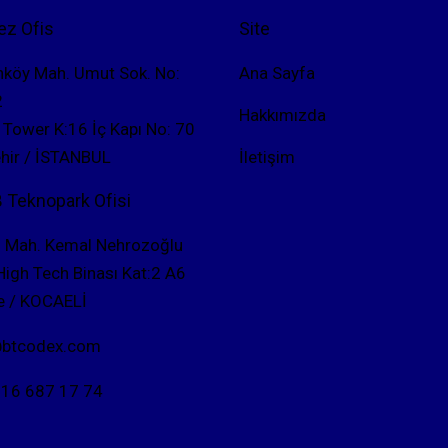
ez Ofis
Site
nköy Mah. Umut Sok. No:
Ana Sayfa
2
Hakkımızda
 Tower K:16 İç Kapı No: 70
hir / İSTANBUL
İletişim
Teknopark Ofisi
Mah. Kemal Nehrozoğlu
High Tech Binası Kat:2 A6
 / KOCAELİ
@btcodex.com
16 687 17 74