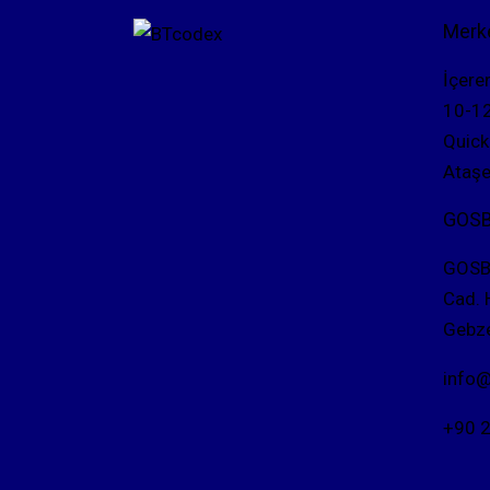
Merk
İçere
10-1
Quick
Ataşe
GOSB 
GOSB 
Cad. 
Gebze
info
+90 2