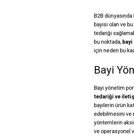
B2B dünyasında hı
bayisi olan ve bu
tedariği sağlamak
bu noktada,
bayi
için neden bu ka
Bayi Yön
Bayi yönetim porta
tedariği ve ileti
bayilerin ürün ka
edebilmesini ve m
yöntemlerin aksin
ve operasyonel ve