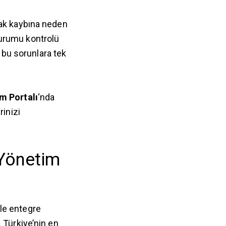
nak kaybına neden
 durumu kontrolü
m bu sorunlara tek
m Portalı
‘nda
rinizi
Yönetim
le entegre
 Türkiye’nin en