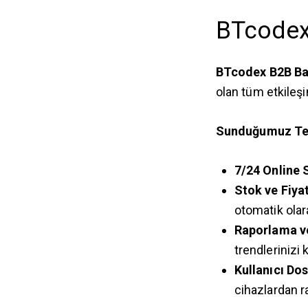
BTcodex
BTcodex B2B Bay
olan tüm etkileş
Sunduğumuz Tem
7/24 Online S
Stok ve Fiya
otomatik olar
Raporlama ve
trendlerinizi 
Kullanıcı Dos
cihazlardan ra