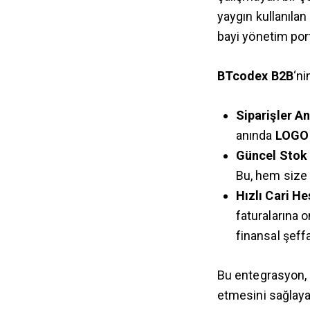
yaygın kullanılan
bayi yönetim port
BTcodex B2B
‘n
Siparişler A
anında
LOGO
Güncel Stok 
Bu, hem size 
Hızlı Cari H
faturalarına 
finansal şeffaf
Bu entegrasyon, 
etmesini sağlayan