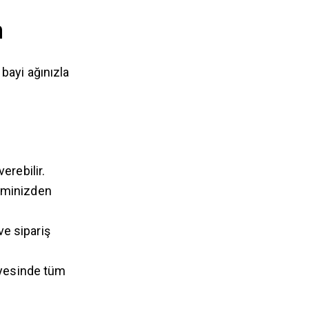
m
 bayi ağınızla
erebilir.
eminizden
ve sipariş
yesinde tüm