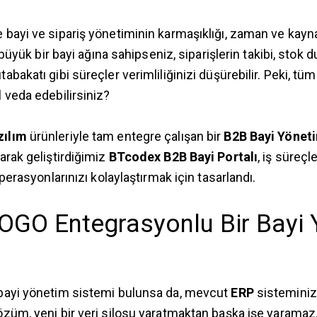
 bayi ve sipariş yönetiminin karmaşıklığı, zaman ve kay
e büyük bir bayi ağına sahipseniz, siparişlerin takibi, stok
abakatı gibi süreçler verimliliğinizi düşürebilir. Peki, tü
 veda edebilirsiniz?
ılım
ürünleriyle tam entegre çalışan bir
B2B Bayi Yöneti
arak geliştirdiğimiz
BTcodex B2B Bayi Portalı
, iş süreçle
operasyonlarınızı kolaylaştırmak için tasarlandı.
OGO Entegrasyonlu Bir Bayi 
bayi yönetim sistemi bulunsa da, mevcut
ERP
sisteminiz
özüm, yeni bir veri silosu yaratmaktan başka işe yaramaz.